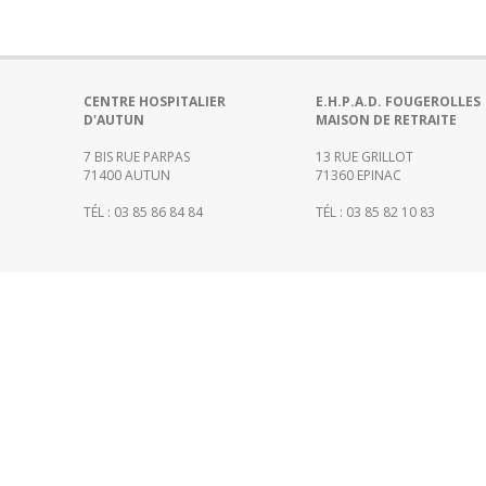
Portail
de
transparence
–
Recherche
CENTRE HOSPITALIER
E.H.P.A.D. FOUGEROLLES
D'AUTUN
MAISON DE RETRAITE
clinique
du
7 BIS RUE PARPAS
13 RUE GRILLOT
CHWM
71400 AUTUN
71360 EPINAC
Amélioration
TÉL : 03 85 86 84 84
TÉL : 03 85 82 10 83
Continue
Certification
HAS
Démarche
Qualité
Les
indicateurs
qualité
Gestion