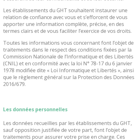
des
risques
Les établissements du GHT souhaitent instaurer une
relation de confiance avec vous et s’efforcent de vous
Coopérations
apporter une information complète, précise, en des
Hospitalières
termes clairs et de vous faciliter l’exercice de vos droits.
Le
Groupement
Toutes les informations vous concernant font l’objet de
Hospitalier
traitements dans le respect des conditions fixées par la
de
Commission Nationale de l’Informatique et des Libertés
Territoire
(CNIL) et en conformité avec la loi N° 78-17 du 6 janvier
1978 modifiée dite « Loi Informatique et Libertés », ainsi
Le
que le règlement général sur la Protection des Données
portail
2016/679.
des
groupements
de
commandes
Les données personnelles
L’offre
Les données recueillies par les établissements du GHT,
de
sauf opposition justifiée de votre part, font l’objet de
soins
traitements pour assurer votre prise en charge. Ces