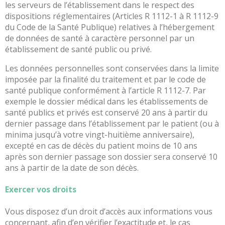
les serveurs de l’établissement dans le respect des
Doctolib
dispositions réglementaires (Articles R 1112-1 à R 1112-9
Je
du Code de la Santé Publique) relatives à l’hébergement
prépare
de données de santé à caractère personnel par un
ma
établissement de santé public ou privé.
venue
Les données personnelles sont conservées dans la limite
Mon
imposée par la finalité du traitement et par le code de
séjour
santé publique conformément à l’article R 1112-7. Par
Je
exemple le dossier médical dans les établissements de
viens
santé publics et privés est conservé 20 ans à partir du
à
dernier passage dans l’établissement par le patient (ou à
la
minima jusqu’à votre vingt-huitième anniversaire),
maternité
excepté en cas de décès du patient moins de 10 ans
après son dernier passage son dossier sera conservé 10
Je
ans à partir de la date de son décès.
viens
aux
Exercer vos droits
urgences
Mes
Vous disposez d’un droit d’accès aux informations vous
droits,
concernant, afin d’en vérifier l’exactitude et, le cas