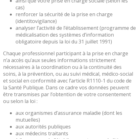
ainsi que votre prise en charge sociale (selon les
biologie…)
cas)
CH
renforcer la sécurité de la prise en charge
Hors
(identitovigilance)
les
analyser l’activité de l’établissement (programme de
murs
médicalisation des systèmes d’information
obligatoire depuis la loi du 31 juillet 1991)
Education
thérapeutique
Chaque professionnel participant à la prise en charge
Coordination
n’a accès qu’aux seules informations strictement
Hospitalière
nécessaires à la coordination ou à la continuité des
de
soins, à la prévention, ou au suivi médical, médico-social
Prélèvements
et social en conformité avec l’article R1110-1 du code de
d’organes
la Santé Publique. Dans ce cadre vos données peuvent
et
être transmises par l’obtention de votre consentement
de
ou selon la loi :
Tissus
aux organismes d’assurance maladie (dont les
(CHPOT)
mutuelles)
Annuaire
aux autorités publiques
des
aux médecins traitants
médecins