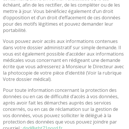
mes
échéant, afin de les rectifier, de les compléter ou de les
devoirs
mettre à jour. Vous bénéficiez également d’un droit
d’opposition et d’un droit d’effacement de ces données
Mon
pour des motifs légitimes et pouvez demander leur
espace
portabilité.
santé
Plateforme
Vous pouvez avoir accès aux informations contenues
de
dans votre dossier administratif sur simple demande. Il
pair
vous est également possible d’accéder aux informations
aidance
médicales vous concernant en rédigeant une demande
TOMO
écrite que vous adresserez à Monsieur le Directeur avec
la photocopie de votre pièce d’identité (Voir la rubrique
Je
Votre dossier médical).
suis
patient
Pour toute information concernant la protection des
en
données ou en cas de difficulté d’accès à vos données,
situation
après avoir fait les démarches auprès des services
de
concernés, ou en cas de réclamation sur la gestion de
handicap
vos données, vous pouvez solliciter le délégué à la
protection des données que vous pouvez joindre par
Je
courriel :
dpd@ght71nord.fr
paie