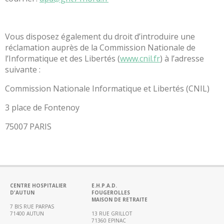
en
ligne
Vous disposez également du droit d’introduire une
Service
réclamation auprès de la Commission Nationale de
social
l’Informatique et des Libertés (
www.cnil.fr
) à l’adresse
Après
suivante :
l’hôpital
Commission Nationale Informatique et Libertés (CNIL)
L’éducation
thérapeutique
3 place de Fontenoy
Santé
75007 PARIS
sexuelle
Parcours
de
chirurgie
bariatrique
CENTRE HOSPITALIER
E.H.P.A.D.
Les
D'AUTUN
FOUGEROLLES
MAISON DE RETRAITE
associations
7 BIS RUE PARPAS
71400 AUTUN
13 RUE GRILLOT
à
71360 EPINAC