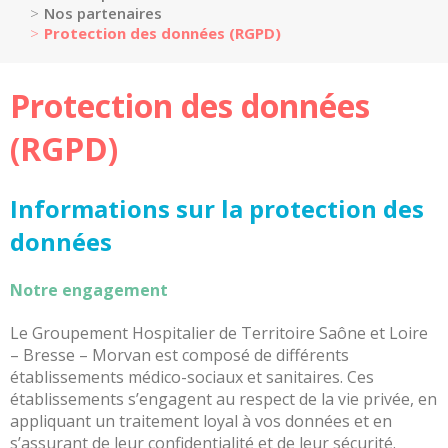
Portail
Nos partenaires
de
Protection des données (RGPD)
transparence
–
Recherche
Protection des données
clinique
du
(RGPD)
CHWM
Amélioration
Informations sur la protection des
Continue
données
Certification
HAS
Notre engagement
Démarche
Qualité
Le Groupement Hospitalier de Territoire Saône et Loire
Les
– Bresse – Morvan est composé de différents
indicateurs
établissements médico-sociaux et sanitaires. Ces
qualité
établissements s’engagent au respect de la vie privée, en
appliquant un traitement loyal à vos données et en
Gestion
s’assurant de leur confidentialité et de leur sécurité.