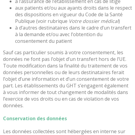
à l’assurance de l’établissement en cas de litige
Offre
aux patients et/ou aux ayants droits dans le respect
de
des dispositions en vigueur du Code de la Santé
soins
Publique (voir rubrique
Votre dossier médical
)
Autun,
à d’autres destinataires dans le cadre d’un transfert
Chalon,
à la demande et/ou avec l’obtention du
Montceau
consentement du patient
Je
Sauf cas particulier soumis à votre consentement, les
suis
données ne font pas l’objet d’un transfert hors de l’UE.
patient
Toute modification dans la finalité du traitement de vos
données personnelles ou de leurs destinataires ferait
Plan
l’objet d’une information et d’un consentement de votre
et
part. Les établissements du GHT s’engagent également
Accès
à vous informer de tout changement de modalités dans
Coronarographie
l’exercice de vos droits ou en cas de violation de vos
données.
Je
prends
Conservation des données
rendez-
vous
Les données collectées sont hébergées en interne sur
avec