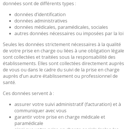
données sont de différents types :
Médecine
données d’identification
Chirurgie
données administratives
Chirurgie
données médicales, paramédicales, sociales
robotisée
autres données nécessaires ou imposées par la loi
Urgences,
Seules les données strictement nécessaires à la qualité
Réanimations,
de votre prise en charge ou liées à une obligation légale
Soins
sont collectées et traitées sous la responsabilité des
intensifs
établissements. Elles sont collectées directement auprès
Femme
de vous ou dans le cadre du suivi de la prise en charge
–
auprès d’un autre établissement ou professionnel de
Mère
santé.
–
Enfant
Ces données servent à :
Gériatrie
assurer votre suivi administratif (facturation) et à
communiquer avec vous
Médico-
garantir votre prise en charge médicale et
technique
paramédicale
(imagerie,