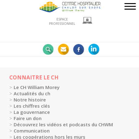
ESPACE
PROFESSIONNEL
Nos
engagements
LE
CHWM
à
la
CONNAITRE LE CH
pointe
Le CH William Morey
!
Actualités du ch
Notre histoire
Développement
Les chiffres clés
Durable
La gouvernance
La
Faire un don
recherche
Découvrez les vidéos et podcasts du CHWM
Communication
clinique
Les coopérations hors les murs