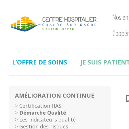
Nos e
Coopér
Nos
engagements
LE
CHWM
L’OFFRE DE SOINS
JE SUIS PATIEN
à
la
pointe
!
Développement
AMÉLIORATION CONTINUE
Durable
Certification HAS
La
Démarche Qualité
recherche
Les indicateurs qualité
clinique
Gestion des risques