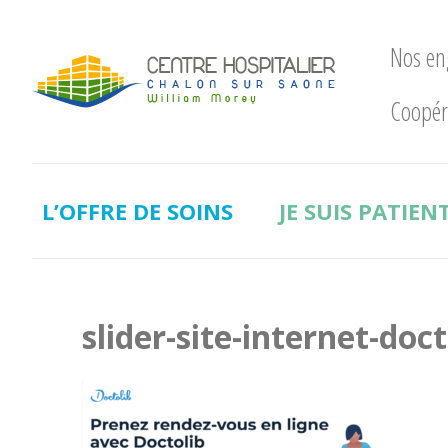
Nos e
Coopér
Nos
engagements
LE
CHWM
L’OFFRE DE SOINS
JE SUIS PATIEN
à
la
pointe
!
Développement
slider-site-internet-doc
Durable
La
recherche
clinique