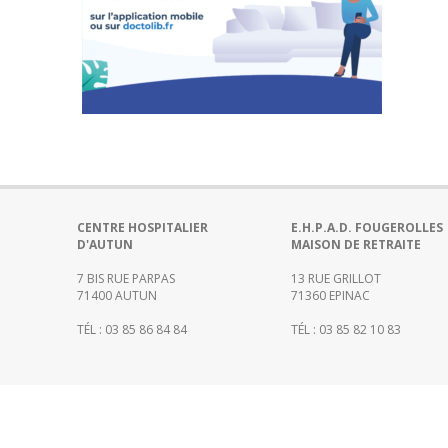
Portail
de
transparence
–
Recherche
clinique
du
CHWM
Amélioration
Continue
CENTRE HOSPITALIER
E.H.P.A.D. FOUGEROLLES
Certification
D'AUTUN
MAISON DE RETRAITE
HAS
7 BIS RUE PARPAS
13 RUE GRILLOT
71400 AUTUN
71360 EPINAC
Démarche
Qualité
TÉL : 03 85 86 84 84
TÉL : 03 85 82 10 83
Les
indicateurs
qualité
Gestion