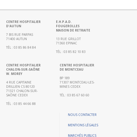
Portail
de
transparence
–
CENTRE HOSPITALIER
E.H.P.A.D.
D'AUTUN
FOUGEROLLES
Recherche
MAISON DE RETRAITE
clinique
7 BIS RUE PARPAS
71400 AUTUN
13 RUE GRILLOT
du
71360 EPINAC
TÉL : 03 85 86 84 84
CHWM
TÉL : 03 85 82 10 83
Amélioration
Continue
CENTRE HOSPITALIER
CENTRE HOSPITALIER
CHALON-SUR-SAÔNE
DE MONTCEAU
W. MOREY
Certification
BP 189
HAS
4 RUE CAPITAINE
71307 MONTCEAU-LES-
DRILLIEN CS 80120
MINES CEDEX
Démarche
71321 CHALON-SUR-
SAÔNE CEDEX
TÉL : 03 85 67 60 60
Qualité
TÉL : 03 85 44 66 88
Les
indicateurs
NOUS CONTACTER
qualité
MENTIONS LÉGALES
Gestion
MARCHÉS PUBLICS