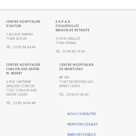
Portail
de
transparence
–
CENTRE HOSPITALIER
E.H.P.A.D.
D'AUTUN
FOUGEROLLES
Recherche
MAISON DE RETRAITE
clinique
7 BIS RUE PARPAS
71400 AUTUN
13 RUE GRILLOT
du
71360 EPINAC
TÉL : 03 85 86 84 84
CHWM
TÉL : 03 85 82 10 83
Amélioration
Continue
CENTRE HOSPITALIER
CENTRE HOSPITALIER
CHALON-SUR-SAÔNE
DE MONTCEAU
W. MOREY
Certification
BP 189
HAS
4 RUE CAPITAINE
71307 MONTCEAU-LES-
DRILLIEN CS 80120
MINES CEDEX
Démarche
71321 CHALON-SUR-
SAÔNE CEDEX
TÉL : 03 85 67 60 60
Qualité
TÉL : 03 85 44 66 88
Les
indicateurs
NOUS CONTACTER
qualité
MENTIONS LÉGALES
Gestion
MARCHÉS PUBLICS