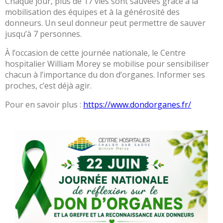
Chaque jour, plus de 17 vies sont sauvées grâce à la
des
mobilisation des équipes et à la générosité des
risques
donneurs. Un seul donneur peut permettre de sauver
Coopérations
jusqu’à 7 personnes.
Hospitalières
À l’occasion de cette journée nationale, le Centre
Le
hospitalier William Morey se mobilise pour sensibiliser
Groupement
chacun à l’importance du don d’organes. Informer ses
Hospitalier
proches, c’est déjà agir.
de
Territoire
Pour en savoir plus :
https://www.dondorganes.fr/
Le
portail
des
groupements
de
commandes
L’offre
de
soins