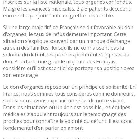
inscrites sur la liste nationale, tous organes confondus.
Portail
Malgré les avancées médicales, 2 à 3 patients décèdent
de
encore chaque jour faute de greffon disponible.
transparence
–
Si une large majorité de Français se dit favorable au don
Recherche
d’organes, le taux de refus demeure important. Cette
clinique
situation s’explique souvent par un manque d’échange
du
au sein des familles : lorsqu’ils ne connaissent pas la
CHWM
volonté du défunt, les proches préfèrent s’opposer au
Amélioration
don. Pourtant, une grande majorité des Français
Continue
considère qu’il est essentiel de partager sa position avec
son entourage.
Certification
HAS
Le don d’organes repose sur un principe de solidarité. En
Démarche
France, nous sommes tous considérés comme donneurs,
Qualité
sauf si nous avons exprimé un refus de notre vivant.
Dans les situations où un don est possible, les équipes
Les
médicales s’appuient toujours sur le témoignage des
indicateurs
proches pour connaître la volonté du défunt. Il est donc
qualité
fondamental d’en parler en amont.
Gestion