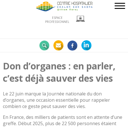
ESPACE
PROFESSIONNEL
Nos
engagements
LE
CHWM
Don d’organes : en parler,
à
la
c’est déjà sauver des vies
pointe
!
Développement
Le 22 juin marque la Journée nationale du don
Durable
d’organes, une occasion essentielle pour rappeler
combien ce geste peut sauver des vies.
La
recherche
En France, des milliers de patients sont en attente d’une
clinique
greffe. Début 2025, plus de 22 500 personnes étaient