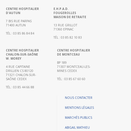
biologie…)
CENTRE HOSPITALIER
E.H.P.A.D.
CH
D'AUTUN
FOUGEROLLES
Hors
MAISON DE RETRAITE
7 BIS RUE PARPAS
les
71400 AUTUN
13 RUE GRILLOT
murs
71360 EPINAC
TÉL : 03 85 86 84 84
TÉL : 03 85 82 10 83
Education
thérapeutique
CENTRE HOSPITALIER
CENTRE HOSPITALIER
Coordination
CHALON-SUR-SAÔNE
DE MONTCEAU
W. MOREY
Hospitalière
BP 189
de
4 RUE CAPITAINE
71307 MONTCEAU-LES-
DRILLIEN CS 80120
MINES CEDEX
Prélèvements
71321 CHALON-SUR-
SAÔNE CEDEX
TÉL : 03 85 67 60 60
d’organes
et
TÉL : 03 85 44 66 88
de
NOUS CONTACTER
Tissus
(CHPOT)
MENTIONS LÉGALES
Annuaire
MARCHÉS PUBLICS
des
médecins
ABIGAIL MATHIEU