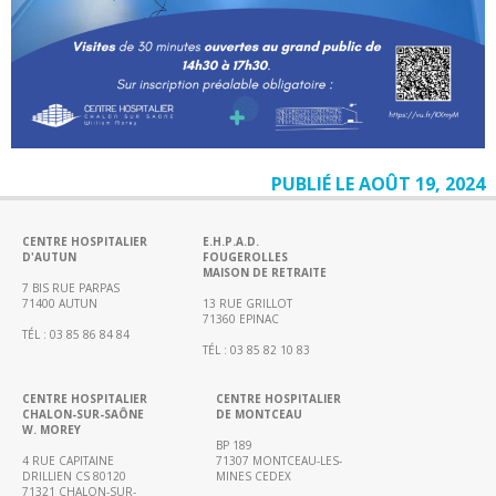
Médecine
Chirurgie
Chirurgie
robotisée
Urgences,
Réanimations,
PUBLIÉ LE AOÛT 19, 2024
Soins
intensifs
CENTRE HOSPITALIER
E.H.P.A.D.
Femme
D'AUTUN
FOUGEROLLES
MAISON DE RETRAITE
–
7 BIS RUE PARPAS
71400 AUTUN
13 RUE GRILLOT
Mère
71360 EPINAC
–
TÉL : 03 85 86 84 84
TÉL : 03 85 82 10 83
Enfant
Gériatrie
CENTRE HOSPITALIER
CENTRE HOSPITALIER
CHALON-SUR-SAÔNE
DE MONTCEAU
Médico-
W. MOREY
BP 189
technique
4 RUE CAPITAINE
71307 MONTCEAU-LES-
(imagerie,
DRILLIEN CS 80120
MINES CEDEX
71321 CHALON-SUR-