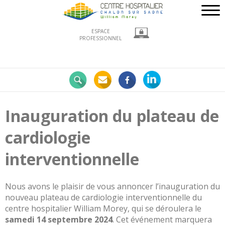
ESPACE
PROFESSIONNEL
Nos
engagements
LE
CHWM
Inauguration du plateau de
à
la
cardiologie
pointe
!
interventionnelle
Développement
Durable
Nous avons le plaisir de vous annoncer l’inauguration du
La
nouveau plateau de cardiologie interventionnelle du
recherche
centre hospitalier William Morey, qui se déroulera le
clinique
samedi 14 septembre 2024
. Cet événement marquera