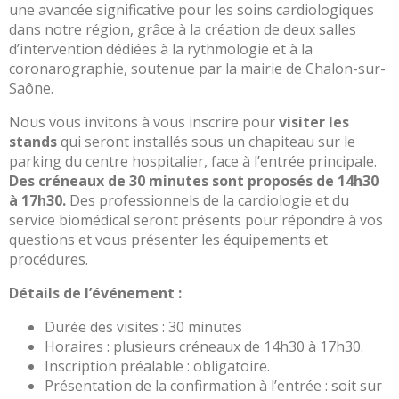
Portail
une avancée significative pour les soins cardiologiques
de
dans notre région, grâce à la création de deux salles
transparence
d’intervention dédiées à la rythmologie et à la
–
coronarographie, soutenue par la mairie de Chalon-sur-
Recherche
Saône.
clinique
Nous vous invitons à vous inscrire pour
visiter les
du
stands
qui seront installés sous un chapiteau sur le
CHWM
parking du centre hospitalier, face à l’entrée principale.
Amélioration
Des créneaux de 30 minutes sont proposés de 14h30
Continue
à 17h30.
Des professionnels de la cardiologie et du
Certification
service biomédical seront présents pour répondre à vos
HAS
questions et vous présenter les équipements et
procédures.
Démarche
Qualité
Détails de l’événement :
Les
Durée des visites : 30 minutes
indicateurs
Horaires : plusieurs créneaux de 14h30 à 17h30.
qualité
Inscription préalable : obligatoire.
Gestion
Présentation de la confirmation à l’entrée : soit sur