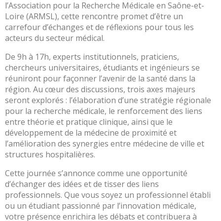
Portail
l’Association pour la Recherche Médicale en Saône-et-
de
Loire (ARMSL), cette rencontre promet d’être un
transparence
carrefour d’échanges et de réflexions pour tous les
–
acteurs du secteur médical.
Recherche
De 9h à 17h, experts institutionnels, praticiens,
clinique
chercheurs universitaires, étudiants et ingénieurs se
du
réuniront pour façonner l’avenir de la santé dans la
CHWM
région. Au cœur des discussions, trois axes majeurs
Amélioration
seront explorés : l’élaboration d’une stratégie régionale
Continue
pour la recherche médicale, le renforcement des liens
Certification
entre théorie et pratique clinique, ainsi que le
HAS
développement de la médecine de proximité et
l’amélioration des synergies entre médecine de ville et
Démarche
structures hospitalières.
Qualité
Cette journée s’annonce comme une opportunité
Les
d’échanger des idées et de tisser des liens
indicateurs
professionnels. Que vous soyez un professionnel établi
qualité
ou un étudiant passionné par l’innovation médicale,
Gestion
votre présence enrichira les débats et contribuera à