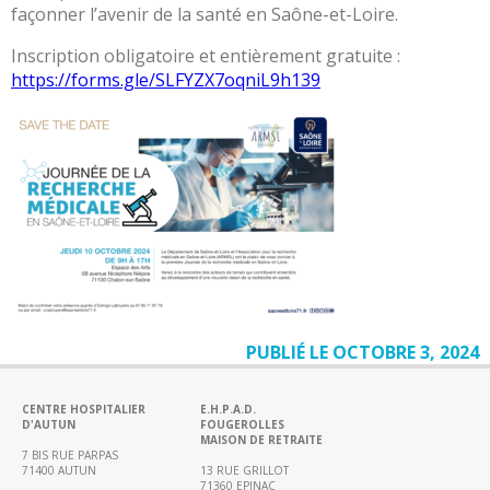
des
façonner l’avenir de la santé en Saône-et-Loire.
risques
Inscription obligatoire et entièrement gratuite :
Coopérations
https://forms.gle/SLFYZX7oqniL9h139
Hospitalières
Le
Groupement
Hospitalier
de
Territoire
Le
portail
des
groupements
de
PUBLIÉ LE OCTOBRE 3, 2024
commandes
CENTRE HOSPITALIER
E.H.P.A.D.
L’offre
D'AUTUN
FOUGEROLLES
MAISON DE RETRAITE
de
7 BIS RUE PARPAS
71400 AUTUN
13 RUE GRILLOT
soins
71360 EPINAC