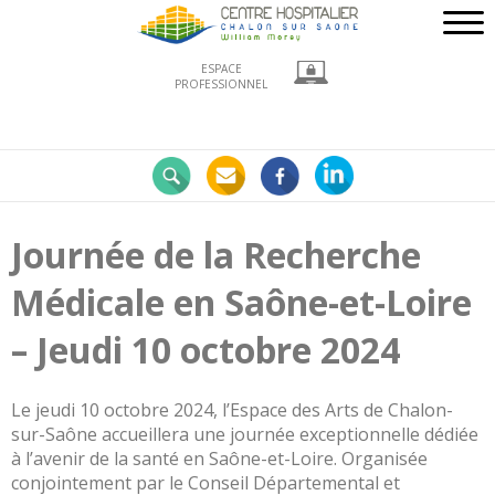
ESPACE
PROFESSIONNEL
Nos
engagements
LE
CHWM
Journée de la Recherche
à
la
Médicale en Saône-et-Loire
pointe
!
– Jeudi 10 octobre 2024
Développement
Durable
Le jeudi 10 octobre 2024, l’Espace des Arts de Chalon-
La
sur-Saône accueillera une journée exceptionnelle dédiée
recherche
à l’avenir de la santé en Saône-et-Loire. Organisée
clinique
conjointement par le Conseil Départemental et