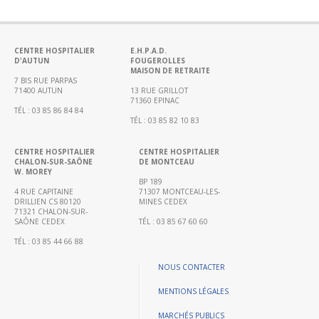
Portail
de
transparence
–
CENTRE HOSPITALIER
E.H.P.A.D.
D'AUTUN
FOUGEROLLES
Recherche
MAISON DE RETRAITE
clinique
7 BIS RUE PARPAS
71400 AUTUN
13 RUE GRILLOT
du
71360 EPINAC
TÉL : 03 85 86 84 84
CHWM
TÉL : 03 85 82 10 83
Amélioration
Continue
CENTRE HOSPITALIER
CENTRE HOSPITALIER
CHALON-SUR-SAÔNE
DE MONTCEAU
W. MOREY
Certification
BP 189
HAS
4 RUE CAPITAINE
71307 MONTCEAU-LES-
DRILLIEN CS 80120
MINES CEDEX
Démarche
71321 CHALON-SUR-
SAÔNE CEDEX
TÉL : 03 85 67 60 60
Qualité
TÉL : 03 85 44 66 88
Les
indicateurs
NOUS CONTACTER
qualité
MENTIONS LÉGALES
Gestion
MARCHÉS PUBLICS