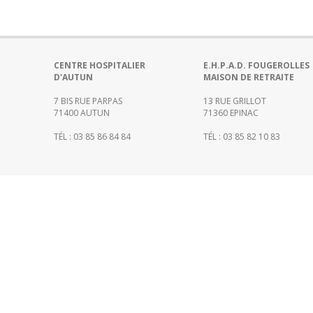
Portail
de
transparence
–
Recherche
CENTRE HOSPITALIER
E.H.P.A.D. FOUGEROLLES
D'AUTUN
MAISON DE RETRAITE
clinique
du
7 BIS RUE PARPAS
13 RUE GRILLOT
CHWM
71400 AUTUN
71360 EPINAC
Amélioration
TÉL : 03 85 86 84 84
TÉL : 03 85 82 10 83
Continue
Certification
HAS
Démarche
Qualité
Les
indicateurs
qualité
Gestion