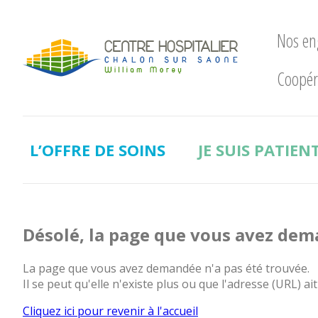
Nos e
Coopér
Nos
engagements
LE
CHWM
L’OFFRE DE SOINS
JE SUIS PATIEN
à
la
pointe
!
Développement
Désolé, la page que vous avez dem
Durable
La
La page que vous avez demandée n'a pas été trouvée.
recherche
Il se peut qu'elle n'existe plus ou que l'adresse (URL) ait
clinique
Cliquez ici pour revenir à l'accueil