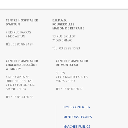
Portail
de
transparence
–
CENTRE HOSPITALIER
E.H.P.A.D.
D'AUTUN
FOUGEROLLES
Recherche
MAISON DE RETRAITE
clinique
7 BIS RUE PARPAS
71400 AUTUN
13 RUE GRILLOT
du
71360 EPINAC
TÉL : 03 85 86 84 84
CHWM
TÉL : 03 85 82 10 83
Amélioration
Continue
CENTRE HOSPITALIER
CENTRE HOSPITALIER
CHALON-SUR-SAÔNE
DE MONTCEAU
W. MOREY
Certification
BP 189
HAS
4 RUE CAPITAINE
71307 MONTCEAU-LES-
DRILLIEN CS 80120
MINES CEDEX
Démarche
71321 CHALON-SUR-
SAÔNE CEDEX
TÉL : 03 85 67 60 60
Qualité
TÉL : 03 85 44 66 88
Les
indicateurs
NOUS CONTACTER
qualité
MENTIONS LÉGALES
Gestion
MARCHÉS PUBLICS