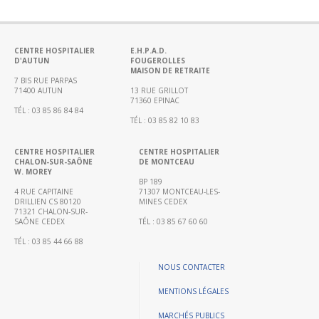
Portail
de
transparence
–
CENTRE HOSPITALIER
E.H.P.A.D.
D'AUTUN
FOUGEROLLES
Recherche
MAISON DE RETRAITE
clinique
7 BIS RUE PARPAS
71400 AUTUN
13 RUE GRILLOT
du
71360 EPINAC
TÉL : 03 85 86 84 84
CHWM
TÉL : 03 85 82 10 83
Amélioration
Continue
CENTRE HOSPITALIER
CENTRE HOSPITALIER
CHALON-SUR-SAÔNE
DE MONTCEAU
W. MOREY
Certification
BP 189
HAS
4 RUE CAPITAINE
71307 MONTCEAU-LES-
DRILLIEN CS 80120
MINES CEDEX
Démarche
71321 CHALON-SUR-
SAÔNE CEDEX
TÉL : 03 85 67 60 60
Qualité
TÉL : 03 85 44 66 88
Les
indicateurs
NOUS CONTACTER
qualité
MENTIONS LÉGALES
Gestion
MARCHÉS PUBLICS