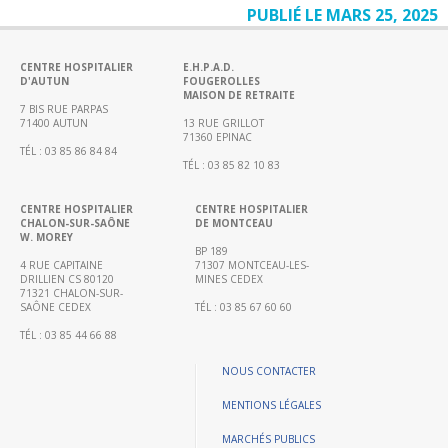
biologie…)
PUBLIÉ LE MARS 25, 2025
CH
Hors
CENTRE HOSPITALIER
E.H.P.A.D.
les
D'AUTUN
FOUGEROLLES
MAISON DE RETRAITE
murs
7 BIS RUE PARPAS
71400 AUTUN
13 RUE GRILLOT
Education
71360 EPINAC
TÉL : 03 85 86 84 84
thérapeutique
TÉL : 03 85 82 10 83
Coordination
Hospitalière
CENTRE HOSPITALIER
CENTRE HOSPITALIER
CHALON-SUR-SAÔNE
DE MONTCEAU
de
W. MOREY
Prélèvements
BP 189
4 RUE CAPITAINE
71307 MONTCEAU-LES-
d’organes
DRILLIEN CS 80120
MINES CEDEX
71321 CHALON-SUR-
et
SAÔNE CEDEX
TÉL : 03 85 67 60 60
de
TÉL : 03 85 44 66 88
Tissus
(CHPOT)
NOUS CONTACTER
Annuaire
MENTIONS LÉGALES
des
médecins
MARCHÉS PUBLICS