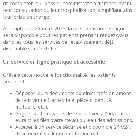
Portail
de compléter leur dossier administratif à distance, avant
de
leur consultation ou leur hospitalisation, simplifiant ainsi
transparence
leur prise en charge.
–
À compter du 25 mars 2025, la pré-admission en ligne
Recherche
sera disponible pour les patients prenant rendez-vous
clinique
dans les tous les services de l’établissement déjà
du
disponible sur Doctolib.
CHWM
Amélioration
Un service en ligne pratique et accessible
Continue
Grâce à cette nouvelle fonctionnalité, les patients
Certification
pourront :
HAS
Démarche
Déposer leurs documents administratifs en amont
Qualité
de leur venue (carte vitale, pièce d’identité,
mutuelle, etc.).
Les
Gagner du temps lors de leur arrivée à l’hôpital, en
indicateurs
évitant les files d’attente au bureau des admissions.
qualité
Accéder à un service sécurisé et disponible 24h/24,
Gestion
directement via leur compte Doctolib.