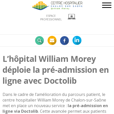
ESPACE
PROFESSIONNEL
Nos
engagements
LE
CHWM
L’hôpital William Morey
à
la
déploie la pré-admission en
pointe
!
ligne avec Doctolib
Développement
Durable
Dans le cadre de l’amélioration du parcours patient, le
La
centre hospitalier William Morey de Chalon-sur-Saône
recherche
met en place un nouveau service :
la pré-admission en
clinique
ligne via Doctolib
. Cette avancée permet aux patients