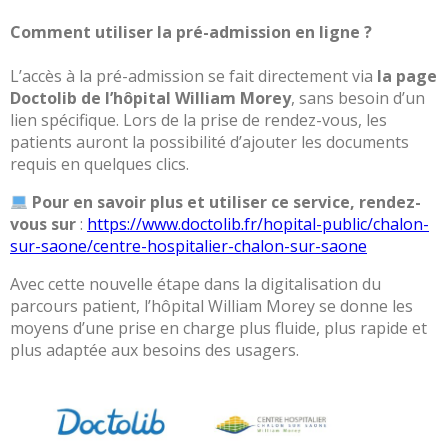
des
risques
Comment utiliser la pré-admission en ligne ?
Coopérations
L’accès à la pré-admission se fait directement via
la page
Hospitalières
Doctolib de l’hôpital William Morey
, sans besoin d’un
Le
lien spécifique. Lors de la prise de rendez-vous, les
Groupement
patients auront la possibilité d’ajouter les documents
Hospitalier
requis en quelques clics.
de
Territoire
Pour en savoir plus et utiliser ce service, rendez-
vous sur
:
https://www.doctolib.fr/hopital-public/chalon-
Le
sur-saone/centre-hospitalier-chalon-sur-saone
portail
des
Avec cette nouvelle étape dans la digitalisation du
groupements
parcours patient, l’hôpital William Morey se donne les
de
moyens d’une prise en charge plus fluide, plus rapide et
commandes
plus adaptée aux besoins des usagers.
L’offre
de
soins