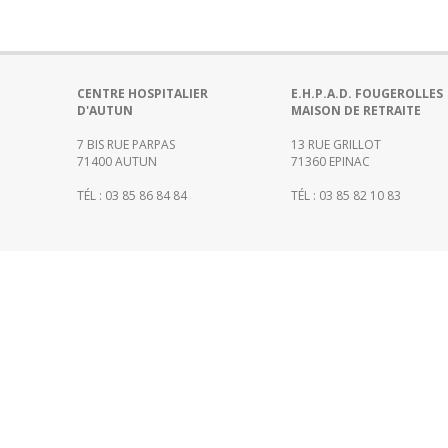
Portail
de
transparence
–
Recherche
CENTRE HOSPITALIER
E.H.P.A.D. FOUGEROLLES
D'AUTUN
MAISON DE RETRAITE
clinique
du
7 BIS RUE PARPAS
13 RUE GRILLOT
CHWM
71400 AUTUN
71360 EPINAC
Amélioration
TÉL : 03 85 86 84 84
TÉL : 03 85 82 10 83
Continue
Certification
HAS
Démarche
Qualité
Les
indicateurs
qualité
Gestion