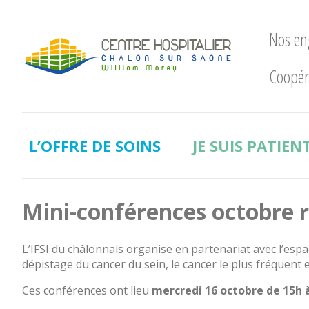
Nos e
Coopér
Nos
engagements
LE
CHWM
L’OFFRE DE SOINS
JE SUIS PATIEN
à
la
pointe
!
Mini-conférences octobre r
Développement
Durable
L’IFSI du châlonnais organise en partenariat avec l’esp
La
dépistage du cancer du sein, le cancer le plus fréquent
recherche
Ces conférences ont lieu
mercredi 16 octobre de 15h 
clinique