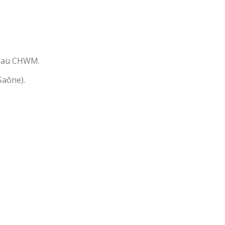
s au CHWM.
Saône).