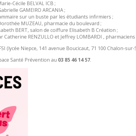
Marie-Cécile BELVAL ICB ;
r Gabrielle GAMEIRO ARCANIA ;
mmaire sur un buste par les étudiants infirmiers ;
Dorothée MUZEAU, pharmacie du boulevard ;
isabeth BERT, salon de coiffure Elisabeth B Création ;
ar Catherine RENZULLO et Jeffrey LOMBARDI , pharmacien
IFSI (lycée Niepce, 141 avenue Boucicaut, 71 100 Chalon-sur-
space Santé Prévention au
03 85 46 14 57
.