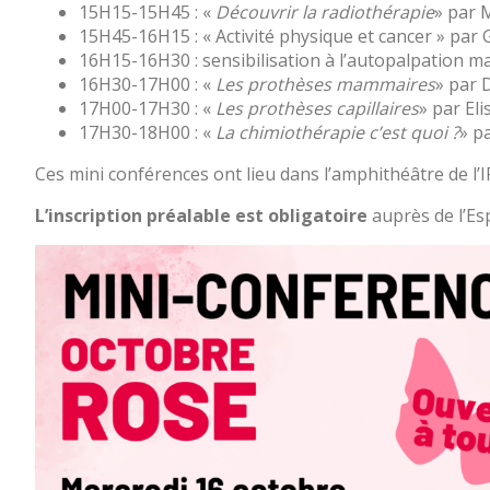
Portail
15H15-15H45 : «
Découvrir la radiothérapie
» par 
de
15H45-16H15 : « Activité physique et cancer » pa
transparence
16H15-16H30 : sensibilisation à l’autopalpation ma
–
16H30-17H00 : «
Les prothèses mammaires
» par 
Recherche
17H00-17H30 : «
Les prothèses capillaires
» par El
clinique
17H30-18H00 : «
La chimiothérapie c’est quoi ?
» p
du
Ces mini conférences ont lieu dans l’amphithéâtre de l’
CHWM
Amélioration
L’inscription préalable est obligatoire
auprès de l’E
Continue
Certification
HAS
Démarche
Qualité
Les
indicateurs
qualité
Gestion