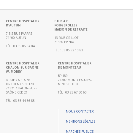
Portail
de
transparence
–
CENTRE HOSPITALIER
E.H.P.A.D.
D'AUTUN
FOUGEROLLES
Recherche
MAISON DE RETRAITE
clinique
7 BIS RUE PARPAS
71400 AUTUN
13 RUE GRILLOT
du
71360 EPINAC
TÉL : 03 85 86 84 84
CHWM
TÉL : 03 85 82 10 83
Amélioration
Continue
CENTRE HOSPITALIER
CENTRE HOSPITALIER
CHALON-SUR-SAÔNE
DE MONTCEAU
W. MOREY
Certification
BP 189
HAS
4 RUE CAPITAINE
71307 MONTCEAU-LES-
DRILLIEN CS 80120
MINES CEDEX
Démarche
71321 CHALON-SUR-
SAÔNE CEDEX
TÉL : 03 85 67 60 60
Qualité
TÉL : 03 85 44 66 88
Les
indicateurs
NOUS CONTACTER
qualité
MENTIONS LÉGALES
Gestion
MARCHÉS PUBLICS