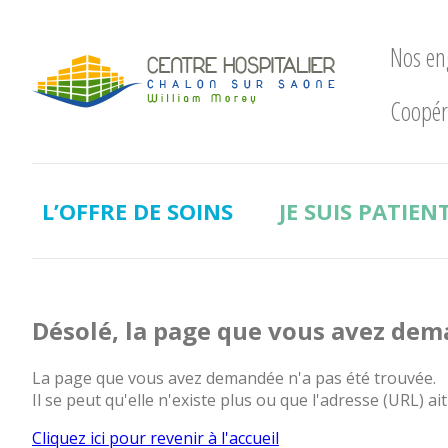
Nos e
Coopér
Nos
engagements
LE
CHWM
L’OFFRE DE SOINS
JE SUIS PATIEN
à
la
pointe
!
Développement
Désolé, la page que vous avez dem
Durable
La
La page que vous avez demandée n'a pas été trouvée.
recherche
Il se peut qu'elle n'existe plus ou que l'adresse (URL) ait
clinique
Cliquez ici pour revenir à l'accueil