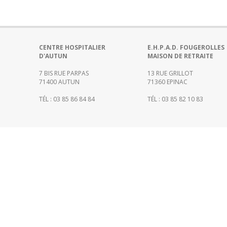
Portail
de
transparence
–
Recherche
CENTRE HOSPITALIER
E.H.P.A.D. FOUGEROLLES
D'AUTUN
MAISON DE RETRAITE
clinique
du
7 BIS RUE PARPAS
13 RUE GRILLOT
CHWM
71400 AUTUN
71360 EPINAC
Amélioration
TÉL : 03 85 86 84 84
TÉL : 03 85 82 10 83
Continue
Certification
HAS
Démarche
Qualité
Les
indicateurs
qualité
Gestion