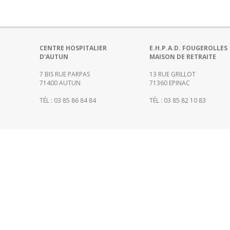
Portail
de
transparence
–
Recherche
CENTRE HOSPITALIER
E.H.P.A.D. FOUGEROLLES
D'AUTUN
MAISON DE RETRAITE
clinique
du
7 BIS RUE PARPAS
13 RUE GRILLOT
CHWM
71400 AUTUN
71360 EPINAC
Amélioration
TÉL : 03 85 86 84 84
TÉL : 03 85 82 10 83
Continue
Certification
HAS
Démarche
Qualité
Les
indicateurs
qualité
Gestion