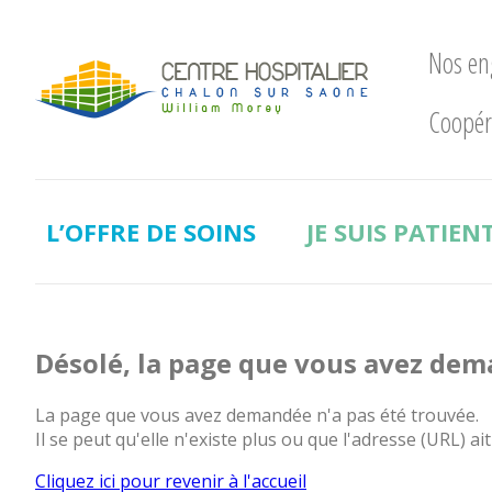
Nos e
Coopér
Nos
engagements
LE
CHWM
L’OFFRE DE SOINS
JE SUIS PATIEN
à
la
pointe
!
Développement
Désolé, la page que vous avez dem
Durable
La
La page que vous avez demandée n'a pas été trouvée.
recherche
Il se peut qu'elle n'existe plus ou que l'adresse (URL) ait
clinique
Cliquez ici pour revenir à l'accueil