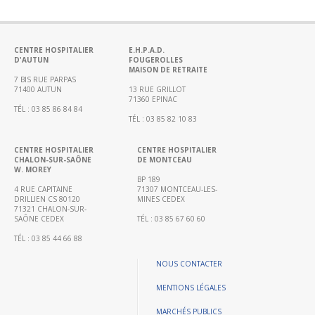
Portail
de
transparence
–
CENTRE HOSPITALIER
E.H.P.A.D.
D'AUTUN
FOUGEROLLES
Recherche
MAISON DE RETRAITE
clinique
7 BIS RUE PARPAS
71400 AUTUN
13 RUE GRILLOT
du
71360 EPINAC
TÉL : 03 85 86 84 84
CHWM
TÉL : 03 85 82 10 83
Amélioration
Continue
CENTRE HOSPITALIER
CENTRE HOSPITALIER
CHALON-SUR-SAÔNE
DE MONTCEAU
W. MOREY
Certification
BP 189
HAS
4 RUE CAPITAINE
71307 MONTCEAU-LES-
DRILLIEN CS 80120
MINES CEDEX
Démarche
71321 CHALON-SUR-
SAÔNE CEDEX
TÉL : 03 85 67 60 60
Qualité
TÉL : 03 85 44 66 88
Les
indicateurs
NOUS CONTACTER
qualité
MENTIONS LÉGALES
Gestion
MARCHÉS PUBLICS