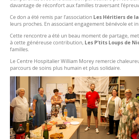
Portail
davantage de réconfort aux familles traversant l’épreuv
de
transparence
Ce don a été remis par l’association
Les Héritiers de la
–
leurs proches. En associant engagement bénévole et initi
Recherche
Cette rencontre a été un beau moment de partage, mettant
clinique
à cette généreuse contribution,
Les P’tits Loups de N
du
familles.
CHWM
Amélioration
Le Centre Hospitalier William Morey remercie chaleure
Continue
parcours de soins plus humain et plus solidaire.
Certification
HAS
Démarche
Qualité
Les
indicateurs
qualité
Gestion