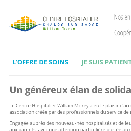
Nos e
Coopér
Nos
engagements
LE
CHWM
L’OFFRE DE SOINS
JE SUIS PATIEN
à
la
pointe
!
Un généreux élan de solidar
Développement
Durable
Le Centre Hospitalier William Morey a eu le plaisir d’acc
La
association créée par des professionnels du service de
recherche
Engagée auprès des nouveau-nés hospitalisés et de leurs
clinique
aux parents, avec une attention particulière portée aux