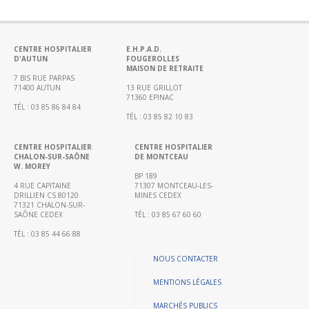
Portail
de
transparence
–
CENTRE HOSPITALIER
E.H.P.A.D.
D'AUTUN
FOUGEROLLES
Recherche
MAISON DE RETRAITE
clinique
7 BIS RUE PARPAS
71400 AUTUN
13 RUE GRILLOT
du
71360 EPINAC
TÉL : 03 85 86 84 84
CHWM
TÉL : 03 85 82 10 83
Amélioration
Continue
CENTRE HOSPITALIER
CENTRE HOSPITALIER
CHALON-SUR-SAÔNE
DE MONTCEAU
W. MOREY
Certification
BP 189
HAS
4 RUE CAPITAINE
71307 MONTCEAU-LES-
DRILLIEN CS 80120
MINES CEDEX
Démarche
71321 CHALON-SUR-
SAÔNE CEDEX
TÉL : 03 85 67 60 60
Qualité
TÉL : 03 85 44 66 88
Les
indicateurs
NOUS CONTACTER
qualité
MENTIONS LÉGALES
Gestion
MARCHÉS PUBLICS