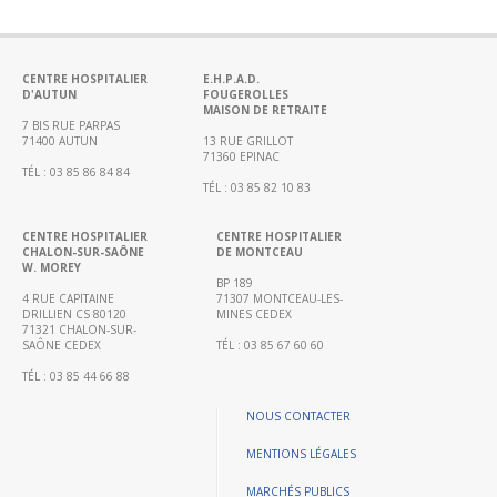
Portail
de
transparence
–
CENTRE HOSPITALIER
E.H.P.A.D.
D'AUTUN
FOUGEROLLES
Recherche
MAISON DE RETRAITE
clinique
7 BIS RUE PARPAS
71400 AUTUN
13 RUE GRILLOT
du
71360 EPINAC
TÉL : 03 85 86 84 84
CHWM
TÉL : 03 85 82 10 83
Amélioration
Continue
CENTRE HOSPITALIER
CENTRE HOSPITALIER
CHALON-SUR-SAÔNE
DE MONTCEAU
W. MOREY
Certification
BP 189
HAS
4 RUE CAPITAINE
71307 MONTCEAU-LES-
DRILLIEN CS 80120
MINES CEDEX
Démarche
71321 CHALON-SUR-
SAÔNE CEDEX
TÉL : 03 85 67 60 60
Qualité
TÉL : 03 85 44 66 88
Les
indicateurs
NOUS CONTACTER
qualité
MENTIONS LÉGALES
Gestion
MARCHÉS PUBLICS