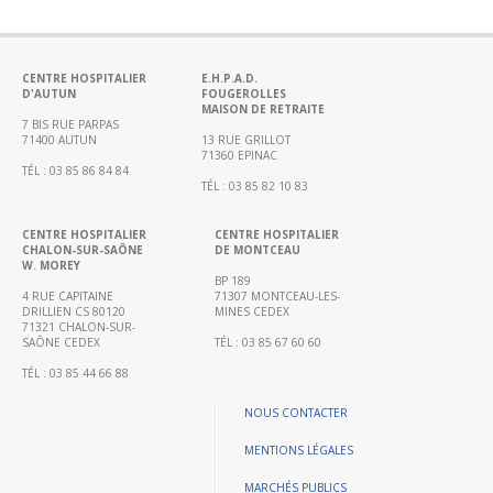
Portail
de
transparence
–
CENTRE HOSPITALIER
E.H.P.A.D.
D'AUTUN
FOUGEROLLES
Recherche
MAISON DE RETRAITE
clinique
7 BIS RUE PARPAS
71400 AUTUN
13 RUE GRILLOT
du
71360 EPINAC
TÉL : 03 85 86 84 84
CHWM
TÉL : 03 85 82 10 83
Amélioration
Continue
CENTRE HOSPITALIER
CENTRE HOSPITALIER
CHALON-SUR-SAÔNE
DE MONTCEAU
W. MOREY
Certification
BP 189
HAS
4 RUE CAPITAINE
71307 MONTCEAU-LES-
DRILLIEN CS 80120
MINES CEDEX
Démarche
71321 CHALON-SUR-
SAÔNE CEDEX
TÉL : 03 85 67 60 60
Qualité
TÉL : 03 85 44 66 88
Les
indicateurs
NOUS CONTACTER
qualité
MENTIONS LÉGALES
Gestion
MARCHÉS PUBLICS