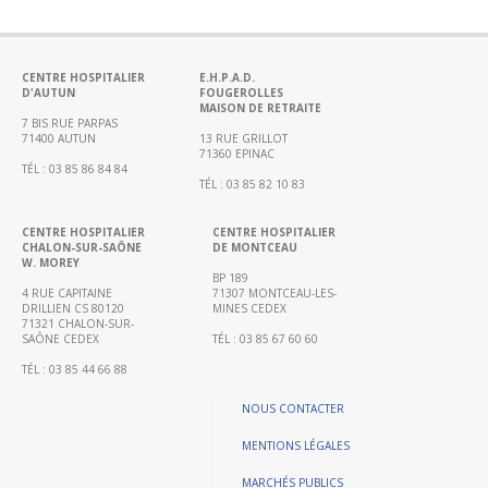
Portail
de
transparence
–
CENTRE HOSPITALIER
E.H.P.A.D.
D'AUTUN
FOUGEROLLES
Recherche
MAISON DE RETRAITE
clinique
7 BIS RUE PARPAS
71400 AUTUN
13 RUE GRILLOT
du
71360 EPINAC
TÉL : 03 85 86 84 84
CHWM
TÉL : 03 85 82 10 83
Amélioration
Continue
CENTRE HOSPITALIER
CENTRE HOSPITALIER
CHALON-SUR-SAÔNE
DE MONTCEAU
W. MOREY
Certification
BP 189
HAS
4 RUE CAPITAINE
71307 MONTCEAU-LES-
DRILLIEN CS 80120
MINES CEDEX
Démarche
71321 CHALON-SUR-
SAÔNE CEDEX
TÉL : 03 85 67 60 60
Qualité
TÉL : 03 85 44 66 88
Les
indicateurs
NOUS CONTACTER
qualité
MENTIONS LÉGALES
Gestion
MARCHÉS PUBLICS