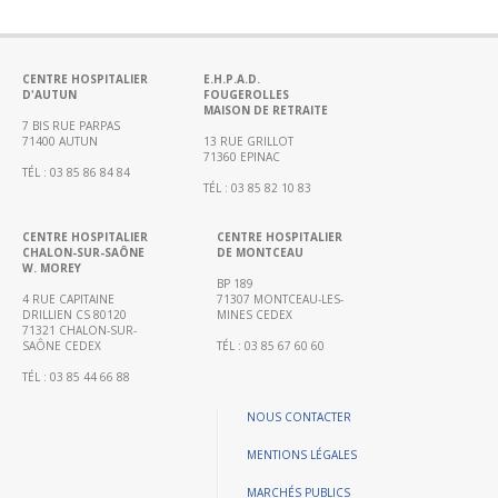
Portail
de
transparence
–
CENTRE HOSPITALIER
E.H.P.A.D.
D'AUTUN
FOUGEROLLES
Recherche
MAISON DE RETRAITE
clinique
7 BIS RUE PARPAS
71400 AUTUN
13 RUE GRILLOT
du
71360 EPINAC
TÉL : 03 85 86 84 84
CHWM
TÉL : 03 85 82 10 83
Amélioration
Continue
CENTRE HOSPITALIER
CENTRE HOSPITALIER
CHALON-SUR-SAÔNE
DE MONTCEAU
W. MOREY
Certification
BP 189
HAS
4 RUE CAPITAINE
71307 MONTCEAU-LES-
DRILLIEN CS 80120
MINES CEDEX
Démarche
71321 CHALON-SUR-
SAÔNE CEDEX
TÉL : 03 85 67 60 60
Qualité
TÉL : 03 85 44 66 88
Les
indicateurs
NOUS CONTACTER
qualité
MENTIONS LÉGALES
Gestion
MARCHÉS PUBLICS