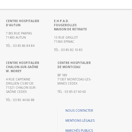
Portail
de
transparence
–
CENTRE HOSPITALIER
E.H.P.A.D.
D'AUTUN
FOUGEROLLES
Recherche
MAISON DE RETRAITE
clinique
7 BIS RUE PARPAS
71400 AUTUN
13 RUE GRILLOT
du
71360 EPINAC
TÉL : 03 85 86 84 84
CHWM
TÉL : 03 85 82 10 83
Amélioration
Continue
CENTRE HOSPITALIER
CENTRE HOSPITALIER
CHALON-SUR-SAÔNE
DE MONTCEAU
W. MOREY
Certification
BP 189
HAS
4 RUE CAPITAINE
71307 MONTCEAU-LES-
DRILLIEN CS 80120
MINES CEDEX
Démarche
71321 CHALON-SUR-
SAÔNE CEDEX
TÉL : 03 85 67 60 60
Qualité
TÉL : 03 85 44 66 88
Les
indicateurs
NOUS CONTACTER
qualité
MENTIONS LÉGALES
Gestion
MARCHÉS PUBLICS