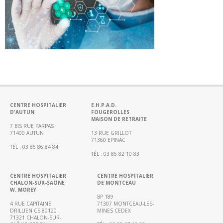
Portail
de
transparence
–
Recherche
clinique
du
CHWM
Amélioration
Continue
CENTRE HOSPITALIER
E.H.P.A.D.
D'AUTUN
FOUGEROLLES
MAISON DE RETRAITE
Certification
7 BIS RUE PARPAS
HAS
71400 AUTUN
13 RUE GRILLOT
71360 EPINAC
TÉL : 03 85 86 84 84
Démarche
TÉL : 03 85 82 10 83
Qualité
Les
CENTRE HOSPITALIER
CENTRE HOSPITALIER
CHALON-SUR-SAÔNE
DE MONTCEAU
indicateurs
W. MOREY
qualité
BP 189
4 RUE CAPITAINE
71307 MONTCEAU-LES-
DRILLIEN CS 80120
MINES CEDEX
Gestion
71321 CHALON-SUR-