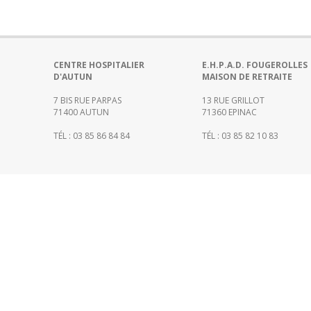
Portail
de
transparence
–
Recherche
CENTRE HOSPITALIER
E.H.P.A.D. FOUGEROLLES
D'AUTUN
MAISON DE RETRAITE
clinique
du
7 BIS RUE PARPAS
13 RUE GRILLOT
CHWM
71400 AUTUN
71360 EPINAC
Amélioration
TÉL : 03 85 86 84 84
TÉL : 03 85 82 10 83
Continue
Certification
HAS
Démarche
Qualité
Les
indicateurs
qualité
Gestion