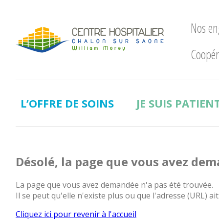
Nos e
Coopér
Nos
engagements
LE
CHWM
L’OFFRE DE SOINS
JE SUIS PATIEN
à
la
pointe
!
Développement
Désolé, la page que vous avez dem
Durable
La
La page que vous avez demandée n'a pas été trouvée.
recherche
Il se peut qu'elle n'existe plus ou que l'adresse (URL) ait
clinique
Cliquez ici pour revenir à l'accueil