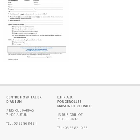
Portail
de
transparence
–
Recherche
clinique
du
CHWM
Amélioration
Continue
Certification
HAS
Démarche
CENTRE HOSPITALIER
E.H.P.A.D.
Qualité
D'AUTUN
FOUGEROLLES
MAISON DE RETRAITE
Les
7 BIS RUE PARPAS
71400 AUTUN
13 RUE GRILLOT
indicateurs
71360 EPINAC
qualité
TÉL : 03 85 86 84 84
TÉL : 03 85 82 10 83
Gestion