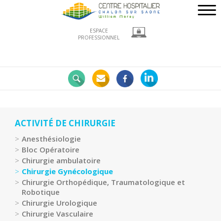
ESPACE
PROFESSIONNEL
Nos
engagements
LE
CHWM
à
la
ACTIVITÉ DE CHIRURGIE
pointe
Anesthésiologie
!
Bloc Opératoire
Développement
Chirurgie ambulatoire
Durable
Chirurgie Gynécologique
Chirurgie Orthopédique, Traumatologique et
La
Robotique
recherche
Chirurgie Urologique
clinique
Chirurgie Vasculaire