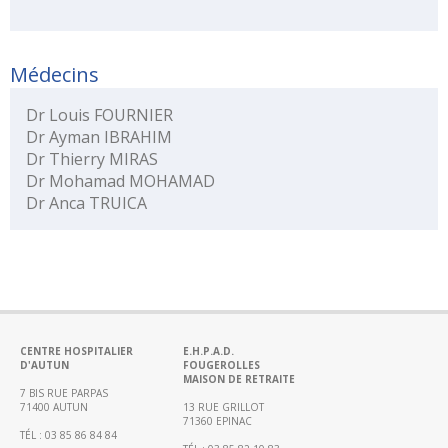
Médecine
Chirurgie
Médecins
Chirurgie
robotisée
Dr Louis FOURNIER
Urgences,
Dr Ayman IBRAHIM
Réanimations,
Dr Thierry MIRAS
Soins
Dr Mohamad MOHAMAD
intensifs
Dr Anca TRUICA
Femme
–
Mère
–
Enfant
Gériatrie
CENTRE HOSPITALIER
E.H.P.A.D.
D'AUTUN
FOUGEROLLES
MAISON DE RETRAITE
Médico-
7 BIS RUE PARPAS
technique
71400 AUTUN
13 RUE GRILLOT
71360 EPINAC
(imagerie,
TÉL : 03 85 86 84 84