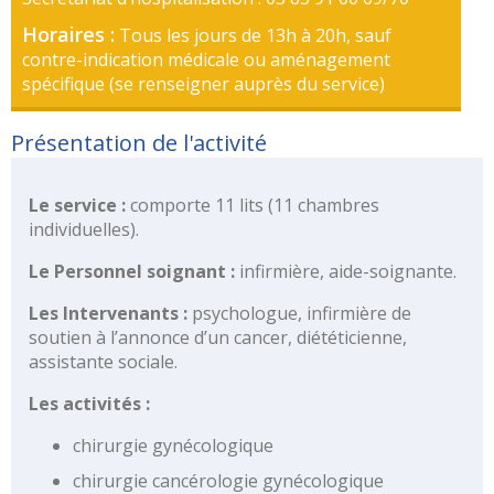
des
risques
Horaires :
Tous les jours de 13h à 20h, sauf
contre-indication médicale ou aménagement
Coopérations
spécifique (se renseigner auprès du service)
Hospitalières
Le
Présentation de l'activité
Groupement
Hospitalier
de
Le service :
comporte 11 lits (11 chambres
Territoire
individuelles).
Le
Le Personnel soignant :
infirmière, aide-soignante.
portail
des
Les Intervenants :
psychologue, infirmière de
groupements
soutien à l’annonce d’un cancer, diététicienne,
de
assistante sociale.
commandes
Les activités :
L’offre
chirurgie gynécologique
de
soins
chirurgie cancérologie gynécologique