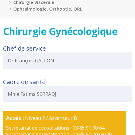
Portail
Chirurgie Viscérale
de
Ophtalmologie, Orthoptie, ORL
transparence
–
Chirurgie Gynécologique
Recherche
clinique
du
Chef de service
CHWM
Amélioration
Dr François GALLON
Continue
Certification
HAS
Cadre de santé
Démarche
Mme Fatima SERRADJ
Qualité
Les
indicateurs
Accès :
Niveau 2 / Ascenseur B
qualité
Secrétariat de consultations : 03 85 91 00 64
Gestion
Secrétariat d’hospitalisation : 03 85 91 00 69/70