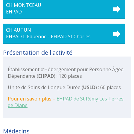
des
CH MONTCEAU
risques
EHPAD
Coopérations
Hospitalières
CH AUTUN
Le
EHPAD L'Eduenne - EHPAD St Charles
Groupement
Hospitalier
Présentation de l'activité
de
Territoire
Établissement d’Hébergement pour Personne Âgée
Le
Dépendante (
EHPAD
) : 120 places
portail
des
Unité de Soins de Longue Durée (
USLD
) : 60 places
groupements
de
Pour en savoir plus –
EHPAD de St Rémy Les Terres
commandes
de Diane
L’offre
de
soins
Médecins