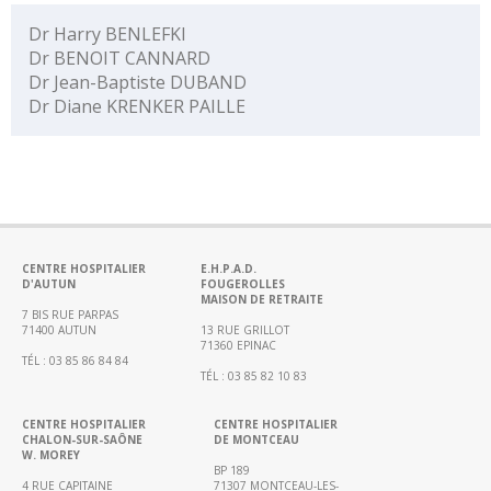
Médecine
Dr Harry BENLEFKI
Chirurgie
Dr BENOIT CANNARD
Dr Jean-Baptiste DUBAND
Chirurgie
Dr Diane KRENKER PAILLE
robotisée
Urgences,
Réanimations,
Soins
intensifs
Femme
CENTRE HOSPITALIER
E.H.P.A.D.
–
D'AUTUN
FOUGEROLLES
MAISON DE RETRAITE
Mère
7 BIS RUE PARPAS
–
71400 AUTUN
13 RUE GRILLOT
71360 EPINAC
Enfant
TÉL : 03 85 86 84 84
TÉL : 03 85 82 10 83
Gériatrie
Médico-
CENTRE HOSPITALIER
CENTRE HOSPITALIER
CHALON-SUR-SAÔNE
DE MONTCEAU
technique
W. MOREY
(imagerie,
BP 189
4 RUE CAPITAINE
71307 MONTCEAU-LES-