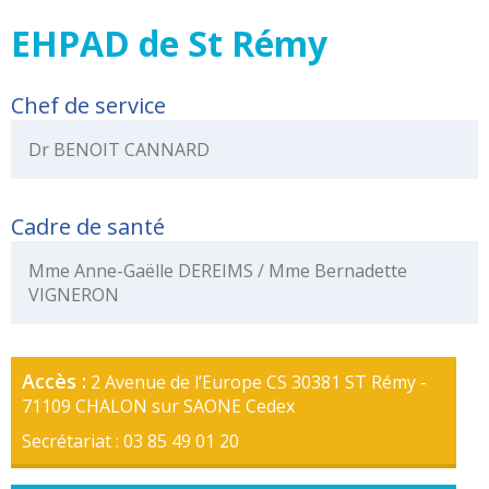
Portail
de
EHPAD de St Rémy
transparence
–
Chef de service
Recherche
clinique
Dr BENOIT CANNARD
du
CHWM
Amélioration
Cadre de santé
Continue
Certification
Mme Anne-Gaëlle DEREIMS / Mme Bernadette
HAS
VIGNERON
Démarche
Qualité
Accès :
2 Avenue de l’Europe CS 30381 ST Rémy -
Les
71109 CHALON sur SAONE Cedex
indicateurs
qualité
Secrétariat : 03 85 49 01 20
Gestion