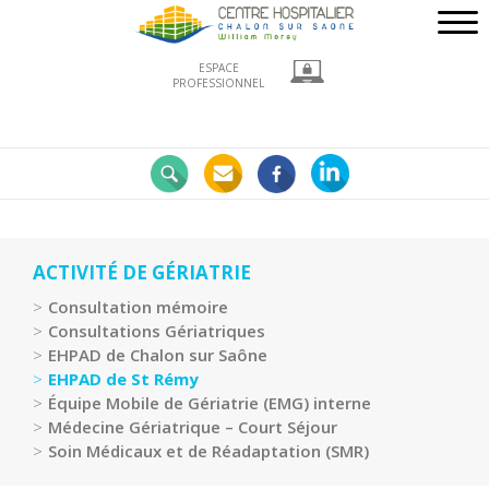
ESPACE
PROFESSIONNEL
Nos
engagements
LE
CHWM
à
la
ACTIVITÉ DE GÉRIATRIE
pointe
Consultation mémoire
!
Consultations Gériatriques
Développement
EHPAD de Chalon sur Saône
Durable
EHPAD de St Rémy
Équipe Mobile de Gériatrie (EMG) interne
La
Médecine Gériatrique – Court Séjour
recherche
Soin Médicaux et de Réadaptation (SMR)
clinique