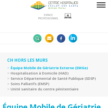
ESPACE
PROFESSIONNEL
Nos
engagements
LE
CHWM
à
la
CH HORS LES MURS
pointe
Équipe Mobile de Gériatrie Externe (EMGe)
!
Hospitalisation à Domicile (HAD)
Développement
Service Départemental de Santé Publique (SDSP)
Durable
Soins Palliatifs (EMSP)
Unité sanitaire du centre pénitentiaire
La
recherche
clinique
Équipe Mobile de Gériatrie