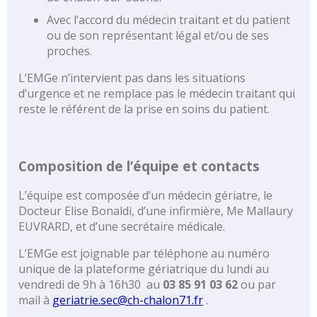
biologie…)
Avec l’accord du médecin traitant et du patient
CH
ou de son représentant légal et/ou de ses
Hors
proches.
les
murs
L’EMGe n’intervient pas dans les situations
d’urgence et ne remplace pas le médecin traitant qui
Education
reste le référent de la prise en soins du patient.
thérapeutique
Coordination
Hospitalière
de
Composition de l’équipe et contacts
Prélèvements
d’organes
L’équipe est composée d’un médecin gériatre, le
et
Docteur Elise Bonaldi, d’une infirmière, Me Mallaury
de
EUVRARD, et d’une secrétaire médicale.
Tissus
L’EMGe est joignable par téléphone au numéro
(CHPOT)
unique de la plateforme gériatrique du lundi au
Annuaire
vendredi de 9h à 16h30 au
03 85 91 03 62
ou par
des
mail à
geriatrie.sec@ch-chalon71.fr
.
médecins