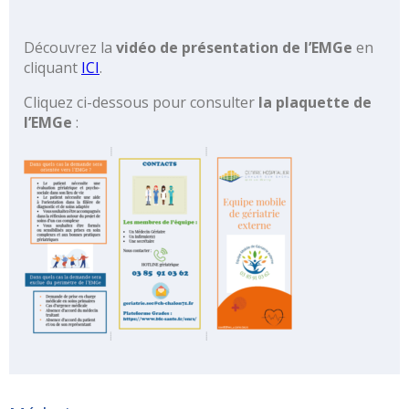
Offre
de
Découvrez la
vidéo de présentation de l’EMGe
en
soins
cliquant
ICI
.
Autun,
Chalon,
Cliquez ci-dessous pour consulter
la plaquette de
Montceau
l’EMGe
:
Je
suis
patient
Plan
et
Accès
Coronarographie
Je
prends
rendez-
vous
avec