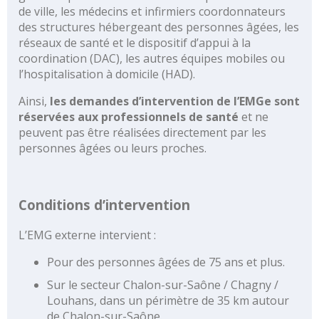
de ville, les médecins et infirmiers coordonnateurs
Médecine
des structures hébergeant des personnes âgées, les
Chirurgie
réseaux de santé et le dispositif d’appui à la
coordination (DAC), les autres équipes mobiles ou
Chirurgie
l’hospitalisation à domicile (HAD).
robotisée
Urgences,
Ainsi,
les demandes d’intervention de l’EMGe sont
Réanimations,
réservées aux professionnels de santé
et ne
Soins
peuvent pas être réalisées directement par les
intensifs
personnes âgées ou leurs proches.
Femme
–
Mère
Conditions d’intervention
–
Enfant
L’EMG externe intervient :
Gériatrie
Pour des personnes âgées de 75 ans et plus.
Médico-
Sur le secteur Chalon-sur-Saône / Chagny /
technique
Louhans, dans un périmètre de 35 km autour
(imagerie,
de Chalon-sur-Saône.