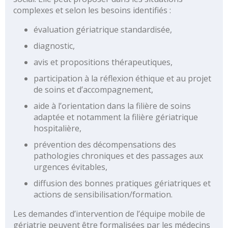
des
complexes et selon les besoins identifiés :
risques
évaluation gériatrique standardisée,
Coopérations
Hospitalières
diagnostic,
Le
avis et propositions thérapeutiques,
Groupement
participation à la réflexion éthique et au projet
Hospitalier
de soins et d’accompagnement,
de
Territoire
aide à l’orientation dans la filière de soins
adaptée et notamment la filière gériatrique
Le
hospitalière,
portail
des
prévention des décompensations des
groupements
pathologies chroniques et des passages aux
de
urgences évitables,
commandes
diffusion des bonnes pratiques gériatriques et
actions de sensibilisation/formation.
L’offre
de
Les demandes d’intervention de l’équipe mobile de
soins
gériatrie peuvent être formalisées par les médecins