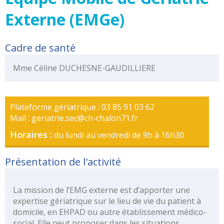
Portail
de
Externe (EMGe)
transparence
–
Cadre de santé
Recherche
clinique
Mme Céline DUCHESNE-GAUDILLIERE
du
CHWM
Amélioration
Plateforme gériatrique : 03 85 91 03 62
Continue
Mail : geriatrie.sec@ch-chalon71.fr
Certification
Horaires :
HAS
du lundi au vendredi de 9h à 16h30
Démarche
Présentation de l'activité
Qualité
Les
indicateurs
La mission de l’EMG externe est d’apporter une
qualité
expertise gériatrique sur le lieu de vie du patient à
domicile, en EHPAD ou autre établissement médico-
Gestion
social. Elle peut proposer dans les situations