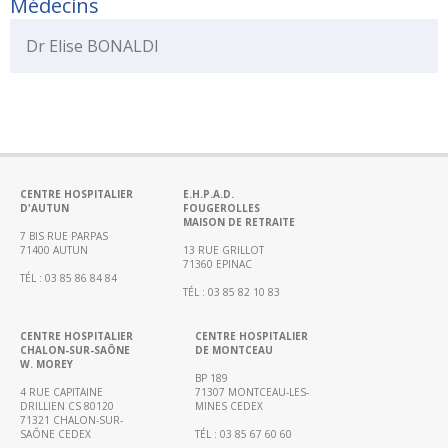
Médecins
Doctolib
Je
Dr Elise BONALDI
prépare
ma
venue
Mon
séjour
Je
CENTRE HOSPITALIER
E.H.P.A.D.
D'AUTUN
FOUGEROLLES
viens
MAISON DE RETRAITE
à
7 BIS RUE PARPAS
71400 AUTUN
13 RUE GRILLOT
la
71360 EPINAC
TÉL : 03 85 86 84 84
maternité
TÉL : 03 85 82 10 83
Je
viens
CENTRE HOSPITALIER
CENTRE HOSPITALIER
CHALON-SUR-SAÔNE
DE MONTCEAU
aux
W. MOREY
urgences
BP 189
4 RUE CAPITAINE
71307 MONTCEAU-LES-
DRILLIEN CS 80120
MINES CEDEX
Mes
71321 CHALON-SUR-
droits,
SAÔNE CEDEX
TÉL : 03 85 67 60 60