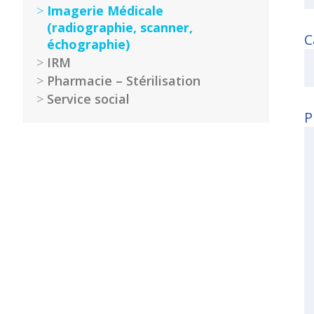
Portail
Imagerie Médicale
de
(radiographie, scanner,
transparence
C
échographie)
–
IRM
Recherche
Pharmacie – Stérilisation
clinique
du
Service social
CHWM
P
Amélioration
Continue
Certification
HAS
Démarche
Qualité
Les
indicateurs
qualité
Gestion