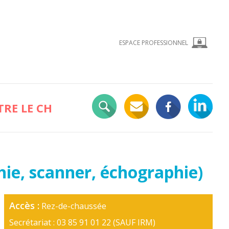
ESPACE PROFESSIONNEL
RE LE CH
ie, scanner, échographie)
Accès :
Rez-de-chaussée
Secrétariat : 03 85 91 01 22 (SAUF IRM)