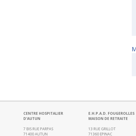
des
risques
Coopérations
Hospitalières
Le
Groupement
Hospitalier
M
de
Territoire
Le
portail
des
groupements
de
commandes
CENTRE HOSPITALIER
E.H.P.A.D. FOUGEROLLES
L’offre
D'AUTUN
MAISON DE RETRAITE
de
7 BIS RUE PARPAS
13 RUE GRILLOT
soins
71400 AUTUN
71360 EPINAC