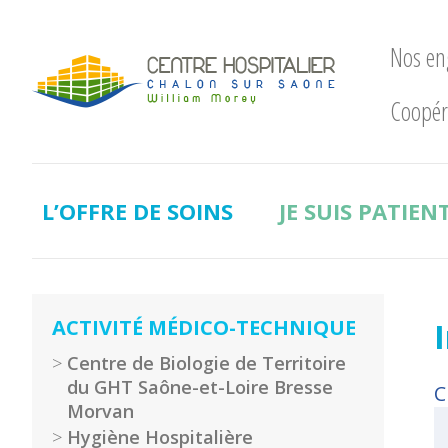
Nos e
Coopér
Nos
engagements
LE
CHWM
L’OFFRE DE SOINS
JE SUIS PATIEN
à
la
pointe
!
Développement
ACTIVITÉ MÉDICO-TECHNIQUE
Durable
Centre de Biologie de Territoire
La
du GHT Saône-et-Loire Bresse
C
recherche
Morvan
clinique
Hygiène Hospitalière