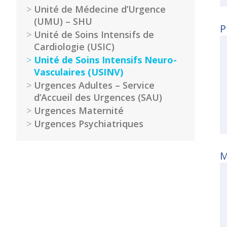
Portail
Unité de Médecine d’Urgence
de
(UMU) – SHU
transparence
P
Unité de Soins Intensifs de
–
Cardiologie (USIC)
Recherche
clinique
Unité de Soins Intensifs Neuro-
du
Vasculaires (USINV)
CHWM
Urgences Adultes – Service
d’Accueil des Urgences (SAU)
Amélioration
Continue
Urgences Maternité
Urgences Psychiatriques
Certification
HAS
Démarche
M
Qualité
Les
indicateurs
qualité
Gestion