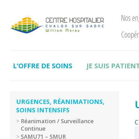
Nos e
Coopér
Nos
engagements
LE
CHWM
L’OFFRE DE SOINS
JE SUIS PATIEN
à
la
pointe
!
Développement
URGENCES, RÉANIMATIONS,
Durable
SOINS INTENSIFS
La
Réanimation / Surveillance
C
recherche
Continue
clinique
SAMU71 – SMUR