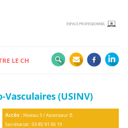
ESPACE PROFESSIONNEL
RE LE CH
o-Vasculaires (USINV)
Accès :
Niveau 3 / Ascenseur B
Secrétariat : 03 85 91 00 19