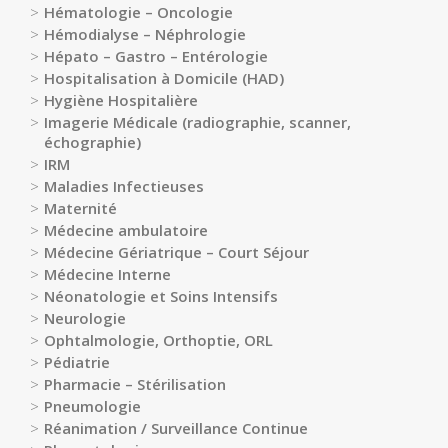
des
Hématologie – Oncologie
risques
Hémodialyse – Néphrologie
Hépato – Gastro – Entérologie
Coopérations
Hospitalisation à Domicile (HAD)
Hospitalières
Hygiène Hospitalière
Le
Imagerie Médicale (radiographie, scanner,
Groupement
échographie)
Hospitalier
IRM
de
Maladies Infectieuses
Territoire
Maternité
Médecine ambulatoire
Le
Médecine Gériatrique – Court Séjour
portail
Médecine Interne
des
Néonatologie et Soins Intensifs
groupements
Neurologie
de
Ophtalmologie, Orthoptie, ORL
commandes
Pédiatrie
Pharmacie – Stérilisation
L’offre
Pneumologie
de
Réanimation / Surveillance Continue
soins