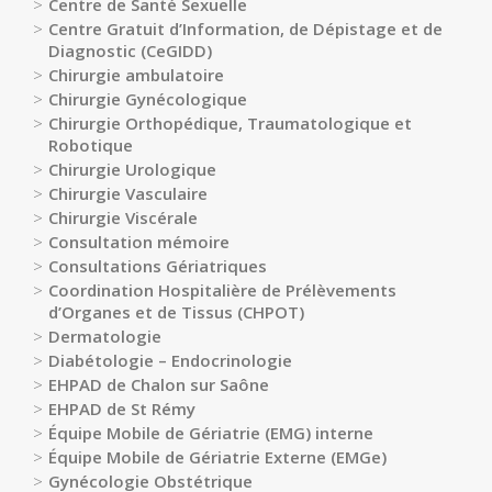
Centre de Santé Sexuelle
Portail
Centre Gratuit d’Information, de Dépistage et de
de
Diagnostic (CeGIDD)
transparence
Chirurgie ambulatoire
–
Chirurgie Gynécologique
Recherche
Chirurgie Orthopédique, Traumatologique et
clinique
Robotique
du
Chirurgie Urologique
CHWM
Chirurgie Vasculaire
Amélioration
Chirurgie Viscérale
Continue
Consultation mémoire
Consultations Gériatriques
Certification
Coordination Hospitalière de Prélèvements
HAS
d’Organes et de Tissus (CHPOT)
Démarche
Dermatologie
Qualité
Diabétologie – Endocrinologie
EHPAD de Chalon sur Saône
Les
EHPAD de St Rémy
indicateurs
Équipe Mobile de Gériatrie (EMG) interne
qualité
Équipe Mobile de Gériatrie Externe (EMGe)
Gestion
Gynécologie Obstétrique