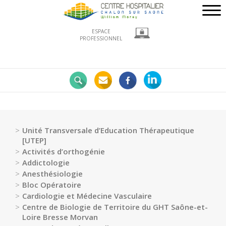
ESPACE
PROFESSIONNEL
Nos
engagements
LE
CHWM
à
la
Unité Transversale d’Education Thérapeutique
pointe
[UTEP]
!
Activités d’orthogénie
Addictologie
Développement
Anesthésiologie
Durable
Bloc Opératoire
La
Cardiologie et Médecine Vasculaire
recherche
Centre de Biologie de Territoire du GHT Saône-et-
clinique
Loire Bresse Morvan