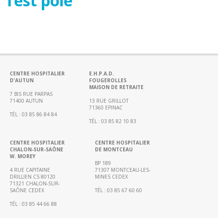
Test pôle
biologie…)
CH
Hors
les
murs
Education
CENTRE HOSPITALIER
E.H.P.A.D.
thérapeutique
D'AUTUN
FOUGEROLLES
MAISON DE RETRAITE
Coordination
7 BIS RUE PARPAS
Hospitalière
71400 AUTUN
13 RUE GRILLOT
71360 EPINAC
de
TÉL : 03 85 86 84 84
TÉL : 03 85 82 10 83
Prélèvements
d’organes
CENTRE HOSPITALIER
CENTRE HOSPITALIER
et
CHALON-SUR-SAÔNE
DE MONTCEAU
de
W. MOREY
BP 189
Tissus
4 RUE CAPITAINE
71307 MONTCEAU-LES-
(CHPOT)
DRILLIEN CS 80120
MINES CEDEX
71321 CHALON-SUR-
SAÔNE CEDEX
TÉL : 03 85 67 60 60
Annuaire
des
TÉL : 03 85 44 66 88
médecins