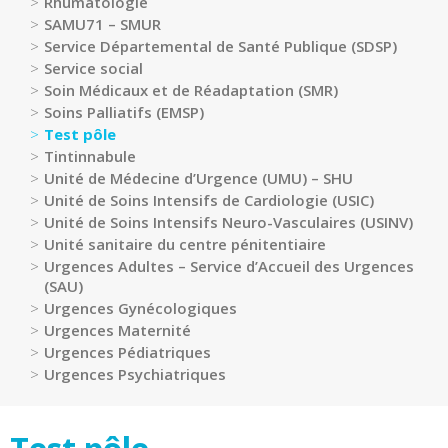
Rhumatologie
Médecine
SAMU71 – SMUR
Service Départemental de Santé Publique (SDSP)
Chirurgie
Service social
Chirurgie
Soin Médicaux et de Réadaptation (SMR)
robotisée
Soins Palliatifs (EMSP)
Test pôle
Urgences,
Tintinnabule
Réanimations,
Unité de Médecine d’Urgence (UMU) – SHU
Soins
Unité de Soins Intensifs de Cardiologie (USIC)
intensifs
Unité de Soins Intensifs Neuro-Vasculaires (USINV)
Femme
Unité sanitaire du centre pénitentiaire
–
Urgences Adultes – Service d’Accueil des Urgences
Mère
(SAU)
–
Urgences Gynécologiques
Enfant
Urgences Maternité
Urgences Pédiatriques
Gériatrie
Urgences Psychiatriques
Médico-
technique
(imagerie,